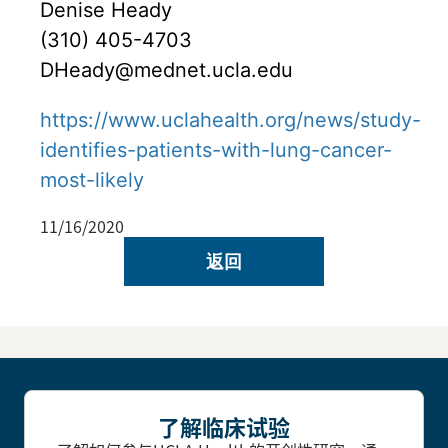
Denise Heady
(310) 405-4703
DHeady@mednet.ucla.edu
https://www.uclahealth.org/news/study-
identifies-patients-with-lung-cancer-
most-likely
11/16/2020
返回
了解临床试验