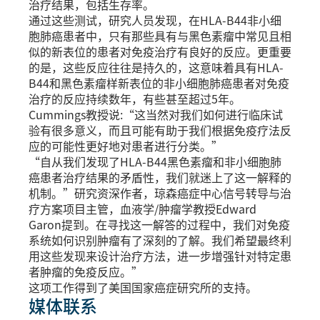
治疗结果，包括生存率。
通过这些测试，研究人员发现，在HLA-B44非小细
胞肺癌患者中，只有那些具有与黑色素瘤中常见且相
似的新表位的患者对免疫治疗有良好的反应。更重要
的是，这些反应往往是持久的，这意味着具有HLA-
B44和黑色素瘤样新表位的非小细胞肺癌患者对免疫
治疗的反应持续数年，有些甚至超过5年。
Cummings教授说:“这当然对我们如何进行临床试
验有很多意义，而且可能有助于我们根据免疫疗法反
应的可能性更好地对患者进行分类。”
“自从我们发现了HLA-B44黑色素瘤和非小细胞肺
癌患者治疗结果的矛盾性，我们就迷上了这一解释的
机制。”研究资深作者，琼森癌症中心信号转导与治
疗方案项目主管，血液学/肿瘤学教授Edward
Garon提到。在寻找这一解答的过程中，我们对免疫
系统如何识别肿瘤有了深刻的了解。我们希望最终利
用这些发现来设计治疗方法，进一步增强针对特定患
者肿瘤的免疫反应。”
这项工作得到了美国国家癌症研究所的支持。
媒体联系