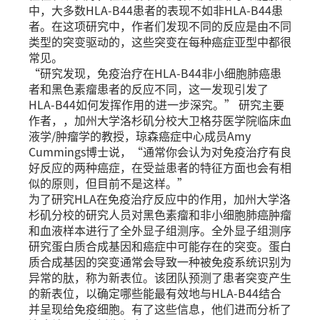
中，大多数HLA-B44患者的表现不如非HLA-B44患
者。在这项研究中，作者们发现不同的反应是由不同
类型的突变驱动的，这些突变在每种癌症亚型中都很
常见。
“研究发现，免疫治疗在HLA-B44非小细胞肺癌患
者和黑色素瘤患者的反应不同，这一发现引发了
HLA-B44如何发挥作用的进一步深究。” 研究主要
作者，，加州大学洛杉矶分校大卫格芬医学院临床血
液学/肿瘤学的教授，琼森癌症中心成员Amy
Cummings博士说，“通常你会认为对免疫治疗有良
好反应的两种癌症，在受益患者的特征方面也会有相
似的原则，但目前不是这样。”
为了研究HLA在免疫治疗反应中的作用，加州大学洛
杉矶分校的研究人员对黑色素瘤和非小细胞肺癌肿瘤
和血液样本进行了全外显子组测序。全外显子组测序
研究蛋白质合成基因和癌症中可能存在的突变。蛋白
质合成基因的突变通常会导致一种被免疫系统识别为
异常的肽，称为新表位。该团队预测了患者突变产生
的新表位，以确定哪些能最有效地与HLA-B44结合
并呈现给免疫细胞。有了这些信息，他们进而分析了