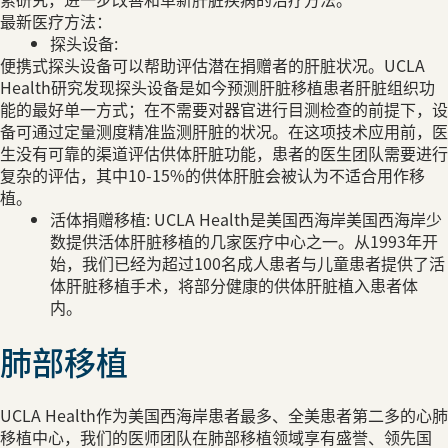
驱，1968年
：
术。
备:
如今，我们的
备可以帮助评估潜在捐赠者的肝脏状况。UCLA
面的护理以满
研究发现探头设备是如今预测肝脏移植患者肝脏组织功
断、移植、康
方式；在不需要对器官进行目测检查的前提下，设
最新医疗方法
测度精准监测肝脏的状况。在这项技术应用前，医
嵌合抗
渠道评估供体肝脏功能，患者的医生团队需要进行
嵌合抗
其中10-15%的供体肝脏会被认为不适合用作移
进展、
疫疗法
赠移植: UCLA Health是美国西海岸美国西海岸少
法的医
活体肝脏移植的几家医疗中心之一。从1993年开
们已经为超过100名成人患者与儿童患者提供了活
角膜移
移植手术，将部分健康的供体肝脏植入患者体
得益于角膜移植
植
因，针对性地
损的角膜层，
症的发生，帮
alth作为美国西海岸患者最多、全美患者第二多的心肺
活。
们的医师团队在肺部移植领域享有盛誉、领先国
最新医疗方法