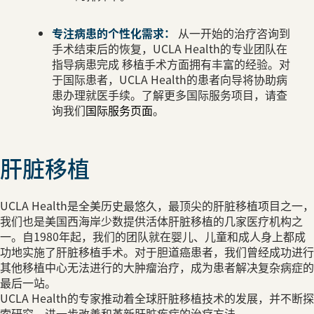
专注病患的个性化需求：
从一开始的治疗咨询到
手术结束后的恢复，UCLA Health的专业团队在
指导病患完成 移植手术方面拥有丰富的经验。对
于国际患者，UCLA Health的患者向导将协助病
患办理就医手续。了解更多国际服务项目，请查
询我们
国际服务页面
。
植
UCLA He
理。移植手术
室。手术后，U
alth是全美历史最悠久，最顶尖的肝脏移植项目之一，
者的健康和积
西海岸少数提供活体肝脏移植的几家医疗机构之
0年起，我们的团队就在婴儿、儿童和成人身上都成
骨髓移
脏移植手术。对于胆道癌患者，我们曾经成功进行
无法进行的大肿瘤治疗，成为患者解决复杂病症的
骨髓移植手术
alth的专家推动着全球肝脏移植技术的发展，并不断探
镰刀型红血球
步改善和革新肝脏疾病的治疗方法。