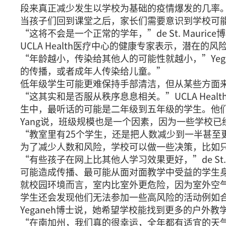
段来真正减少发生以学校为基础的疫情爆发的几率
当孩子们回到课堂之后，家长们需要意识到学校可
“这将不会是一个正常的学年，”de St. Maur
UCLA Health医疗中心的健康专家表示，潜在
“年龄越小，传染给其他人的可能性就越小，”Ye
的传播，或者成年人传染给儿童。”
低年级学生可能更难保持手部清洁，但从某些方面
“这其实和是否服从秩序息息相关。”UCLA Heal
生中，最听话的可能是二年级到五年级的学生。他
Yang说，班级规模也是一个因素，因为一些学校
“教室里有25个学生，还是把人数减少到一半甚至
为了减少人数和风险，学校可以做一些决策，比如
“有些孩子在网上比其他人学习效果更好，”de St
可能造成传播、最可能从面对面教学中受益的学生
就校园环境而言，室内比室外更危险，因为室外空
学生还会发现他们无法参加一些高风险的活动例如
Yeganeh博士说，她希望学校能找到更多的户外
“在南加州，我们真的很幸运，全年都有适宜的天气