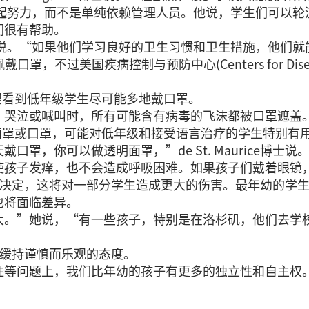
一起努力，而不是单纯依赖管理人员。他说，学生们可以
们很有帮助。
g说。“如果他们学习良好的卫生习惯和卫生措施，他们
美国疾病控制与预防中心(Centers for Disease Co
然希望看到低年级学生尽可能多地戴口罩。
哭泣或喊叫时，所有可能含有病毒的飞沫都被口罩遮盖。
成的面罩或口罩，可能对低年级和接受语言治疗的学生特别有
罩，你可以做透明面罩，”de St. Maurice博
使孩子发痒，也不会造成呼吸困难。如果孩子们戴着眼镜
一个艰难的决定，这将对一部分学生造成更大的伤害。最年幼
也将面临差异。
大。”她说，“有一些孩子，特别是在洛杉矶，他们去学
度将放缓持谨慎而乐观的态度。
往等问题上，我们比年幼的孩子有更多的独立性和自主权