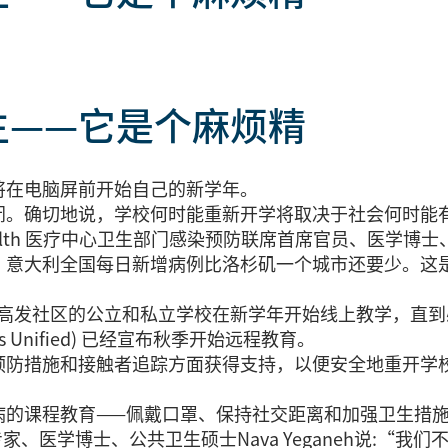
生——它是个麻烦精
将在电脑屏前开始自己的新学年。
闭。确切地说，学校何时能重新开学将取决于社会何时能
h 医疗中心卫生部门感染预防联席首席官员、医学博士、公共卫生硕士
。意大利全国每日新增病例比洛杉矶一个城市还要少。这
新冠肺炎高发社区的公立和私立学校在新学年开始线上教学，
s Unified) 已经宣布秋季开始远程教育。
施和接触者追踪方面获得支持，以便安全地重开学校。”de
病的课程教育——佩戴口罩、保持社交距离和加强卫生措
病专家、医学博士、公共卫生硕士Nava Yeganeh说:“