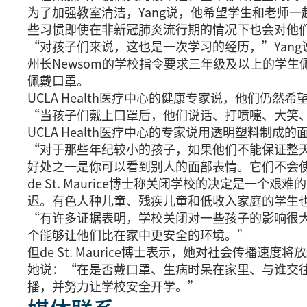
为了加强教室清洁，Yang说，他希望学生和老师
些习惯即使在非新冠肺炎流行期的情况下也会对他
“对孩子们来说，这也是一次学习的经历，”Yan
州长Newsom的学校指令要求三年级及以上的学生佩戴口罩，不过
佩戴口罩。
UCLA Health医疗中心的健康专家说，他们仍
“当孩子们戴上口罩后，他们说话、打喷嚏、大笑、
UCLA Health医疗中心的专家说用透明塑料制
“对于那些年纪较小的孩子，如果他们不能保证整天戴口
好处之一是你可以看到别人的面部表情。它们不会
de St. Maurice博士称关闭学校的决定是
迟。有色人种儿童、残疾儿童和低收入家庭的学生
“有许多证据表明，学校关闭对一些孩子的影响很
个能够让他们比在家中更安全的环境。”
但de St. Maurice博士表示，她对社会传播速
她说：“在是否戴口罩、生病时呆在家里、与谁交
播，并努力让学校安全开学。”