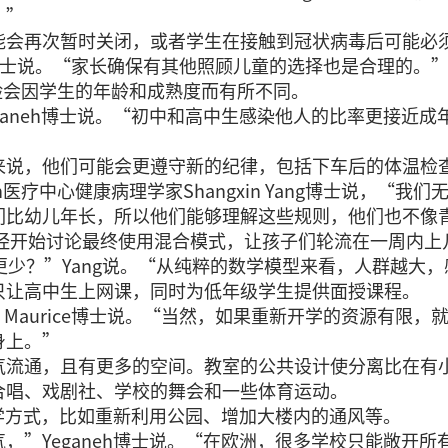
。”
能会再次暂时关闭，或者学生在接触到冠状病毒后可能必
ice博士说。“家长确保有其他照顾儿童的选择也是合理的。
的风险会因学生的年龄和成熟度而有所不同。
ganeh博士说。“初中和高中生感染他人的比率更接近
来说，他们可能会更遵守新的纪律，包括下车后的体温检
th医疗中心健康病理学家Shangxin Yang博士说，
们比幼儿年长，所以他们能够理解这些规则，他们也不像
已经开始讨论最终使用混合模式，让孩子们轮流在一周内
更少？”Yang说。“从纯粹的数学模型来看，人群越大
只让高中生上网课，同时为低年级学生提供面授课程。
. Maurice博士说。“当然，如果重新开学的资源有
身上。”
气流通，且有更多的空间。教室的公共设计使分离比在有
合唱、戏剧社、学校的舞会和一些体育运动。
教学方式，比如重新利用公园、增加大楼内的通风等。
，”Yeganeh博士说。“在欧洲，很多学校只能敞开