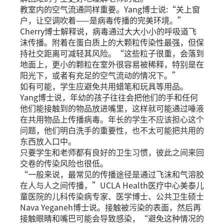
教室内的空气流通同样重要。Yang博士说:“关上窗
户，让空调吹着——是病毒传播的完美环境。”
Cherry博士解释说，病毒通过大大小小的呼吸道飞
沫传播。附着在蛋白质上的大颗粒传染性最强，但保
持社交距离可减轻其风险。“这些粒子很重，会落到
地面上，更小的颗粒在室外很容易被稀释，特别是在
阳光下，或者有充足的空气流动的情况下。”
如有可能，学生应避免共用蜡笔和玩具等用品。
Yang博士说，年幼的孩子往往会把他们的手和任何
他们能接触到的物品放进嘴里，这样就可能通过唾液
在共用物品上传播病毒。年长的学生不应该担心这个
问题，他们明白洗手的重要性，也不太可能把共用的
东西放入口中。
只要学生和老师都有良好的卫生习惯，彼此之间来回
交卷的传染风险也很低。
“一般来说，最常见的传播途径是通过飞沫和气溶胶
在人与人之间传播，”UCLA Health医疗中心美泰儿
童医院的儿科传染病专家、医学博士、公共卫生硕士
Nava Yeganeh博士说。接触被污染的表面，然后再
接触眼睛和嘴巴可能会导致感染，“避免这种情况的