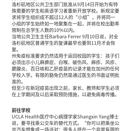
洛杉矶地区公共卫生部门批准从9月14日开始为有特
殊需要的学生和英语学习者重新开放学校。新规定要
求将学生组织成不超过12人的“小组”，并将同一
小组的学生始终如一地聚集在一起，并将在校出勤率
限制在总学生人数的10%以内。
当地公共卫生主任Barbara Ferrer 9月10日说，对全
洛杉矶地区普通学生的复课最早也要到11月才会恢
复。
州免疫标准要求仍然适用于返回校园的学生：孩子们
必须出示小儿麻痹症、白喉、破伤风、麻疹、风疹、
腮腺炎、百日咳和乙肝疫苗的记录才能在加州的任何
学校入学。有限的豁免仍然是通过医生的书面证明批
准的。
但至少在新冠疫苗出现之前，家长、教师和学生必须
在上学期间及以后采取预防措施，以避免病毒传播。
前往学校
UCLA Health医疗中心病理学家Shangxin Yang博士
说，要寻找乘公交车的替代方式。“你可以把乘坐公
共汽车想象成一场派对：很多人挤在一个非常有限的