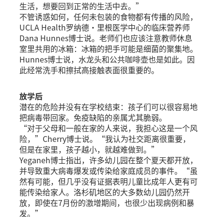
生活，想要回到正常的生活中去。”
不管诱惑如何，任何未包装的食物都有传播的风险，
UCLA Health罗纳德·里根医学中心的临床营养师
Dana Hunnes博士说。老师们也应该注意教师休息
室里共用的冰箱：冰箱的把手可能是细菌的聚集地。
Hunnes博士说，水龙头和公共咖啡壶也是如此。因
此经常洗手和擦拭高接触表面很重要的。
放学后
潜在的危险并没有在学校结束：孩子们可以很容易地
把病毒带回家。免疫缺陷的亲属尤其脆弱。
“对于父母和一般在家的人来说，我担心这是一个风
险，”Cherry博士说。“我认为社交距离很重要，
但是在家里，孩子越小，就越难做到。”
Yeganeh博士指出，许多幼儿园在整个夏天都开放，
并导致重大病毒爆发或传染给家庭成员的事件。“虽
然有可能，但几乎没有证据表明儿童比成年人更有可
能传染给家人。洛杉矶地区的大多数幼儿园仍然开
放，即使在7月份的激增期间，也很少出现病例和暴
发。”