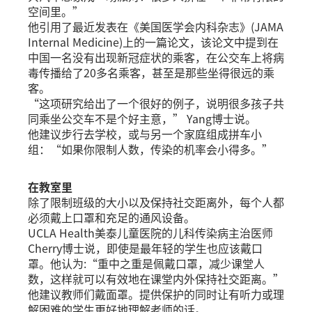
空间里。”
他引用了最近发表在《美国医学会内科杂志》(JAMA
Internal Medicine)上的一篇论文，该论文中提到在
中国一名没有出现新冠症状的乘客，在公交车上将病
毒传播给了20多名乘客，甚至是那些坐得很远的乘
客。
“这项研究给出了一个很好的例子，说明很多孩子共
同乘坐公交车不是个好主意，” Yang博士说。
他建议步行去学校，或与另一个家庭组成拼车小
组：“如果你限制人数，传染的机率会小得多。”
在教室里
除了限制班级的大小以及保持社交距离外，每个人都
必须戴上口罩和充足的通风设备。
UCLA Health美泰儿童医院的儿科传染病主治医师
Cherry博士说，即使是最年轻的学生也应该戴口
罩。他认为:“重中之重是佩戴口罩，减少课堂人
数，这样就可以有效地在课堂内外保持社交距离。”
他建议教师们戴面罩。提供保护的同时让有听力或理
解困难的学生更好地理解老师的话。