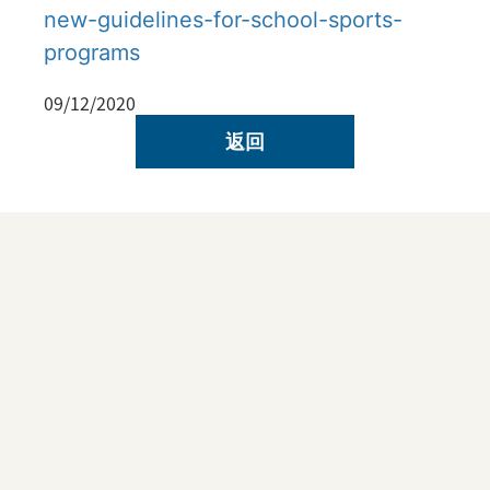
new-guidelines-for-school-sports-
programs
09/12/2020
返回
了解临床试验
了解如何参与UCLA Health的开创性研究。通
过参加临床试验，您可能有机会接触最新的治
疗方法，同时推动医学科学的发展。
浏览我们
当前的临床试验
，并阅读《临床试验常见问题
解答》。