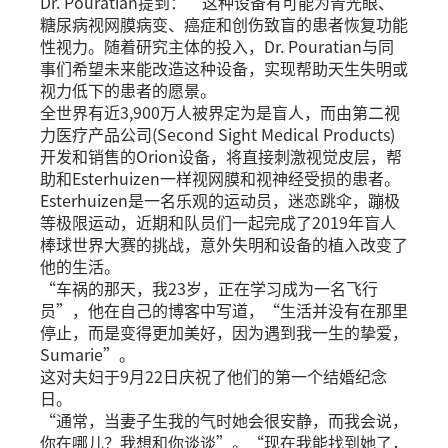
Dr. Pouratian提到：“这种设备有可能为青光眼、
糖尿病视网膜病变、癌症和创伤致盲的患者恢复功能
性视力。随着研究主体的投入，Dr. Pouratian与同
事们希望未来能改造这种设备，实现帮助天生失明或
视力低下的患者的愿景。
全世界有近3,900万人被界定为是盲人，而由第二视
力医疗产品公司(Second Sight Medical Products)
开发和销售的Orion设备，将直接刺激视觉皮层，帮
助和Esterhuizen一样视网膜和视神经受损的患者。
Esterhuizen是一名乐观的运动员，迷恋跳伞，蹦极
等极限运动，近期和队员们一起完成了2019年盲人
棒球世界大赛的挑战，意外失明和设备的植入改变了
他的生活。
“车祸的那天，我23岁，正在学习成为一名飞行
员”，他在自己的博客中写道，“生活并没有在那里
停止，而是变得更加美好，因为遇到我一生的挚爱，
Sumarie”。
这对夫妇于9月22日庆祝了他们的第一个结婚纪念
日。
“通常，当妻子生我的气时她会很安静，而我会说，
你在哪儿？我想和你谈谈”。“现在我能找到她了，