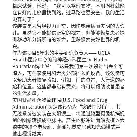
临床试验，他说，“我可以整理衣物，不用拐杖就能
在有灯的走廊里找到路，过马路也更安全。我的生活
更容易了”。
该装置是为曾经视力正常，因伤或疾病而失明的人设
计。虽然它不能提供正常的视力，但能够恢复患者探
测移动和分辨明暗的能力，重获探索美好世界的机
会。
作为该项目5年来的主要研究负责人—— UCLA
Health医疗中心的的神经外科医生Dr. Nader
Pouratian博士说：“这是我们第一次设计出完全可
植入，可在家使用和无需外部插入的设备。该设备可
以帮助患者恢复感知，例如，门的位置，人行道的起
始和位置。这些都非常有意义，将可以帮助改善患者
的生活质量。”
美国食品和药物管理局(U.S. Food and Drug
Administration)认定该设备为“突破性设备”，其
无线系统被安装在太阳镜上，将通过微型摄像机捕捉
到的图像转换成电脉冲。产生的脉冲进而触发植入大
脑中的60个电极组，刺激视觉皮层感知光线模式并
输出视觉线索。