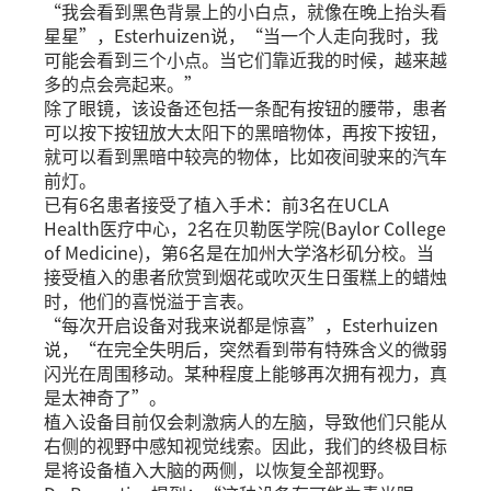
“我会看到黑色背景上的小白点，就像在晚上抬头看
星星”，Esterhuizen说，“当一个人走向我时，我
可能会看到三个小点。当它们靠近我的时候，越来越
多的点会亮起来。”
除了眼镜，该设备还包括一条配有按钮的腰带，患者
可以按下按钮放大太阳下的黑暗物体，再按下按钮，
就可以看到黑暗中较亮的物体，比如夜间驶来的汽车
前灯。
已有6名患者接受了植入手术：前3名在UCLA
Health医疗中心，2名在贝勒医学院(Baylor College
of Medicine)，第6名是在加州大学洛杉矶分校。当
接受植入的患者欣赏到烟花或吹灭生日蛋糕上的蜡烛
时，他们的喜悦溢于言表。
“每次开启设备对我来说都是惊喜”，Esterhuizen
说，“在完全失明后，突然看到带有特殊含义的微弱
闪光在周围移动。某种程度上能够再次拥有视力，真
是太神奇了”。
植入设备目前仅会刺激病人的左脑，导致他们只能从
右侧的视野中感知视觉线索。因此，我们的终极目标
是将设备植入大脑的两侧，以恢复全部视野。