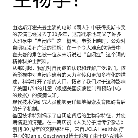
由达斯汀霍夫曼主演的电影《雨人》中获得奥斯卡奖
的表演已经过去了30多年，这部电影也定义了许多
人印象中“自闭症”这一概念。电影上映时，公众对
自闭症没有广泛的理解：在一个令人难忘的场景中，
霍夫曼的角色被一位从未听说过“自闭症”这个词的
精神科护士照料。
从那时起，我们对自闭症的认识和理解广泛增加。随
着影视中对自闭症患者的大力宣传和更加多样化的描
述，科学打开了新的大门，拓宽了我们对于这种影响
了美国1/54的儿童（根据美国疾病控制和预防中心
的数据）的疾病认知。
现代技术使研究人员能够更详细地探索发育障碍背后
的分子机制。
基因技术特别揭示了自闭症背后的生物学特征，并使
病情更加清楚。在一篇庆祝《人类分子遗传学杂志》
创刊 30 周年的文献综述中，来自UCLA Health医疗
中心的Daniel Geschwind博士追溯了由于DNA测序