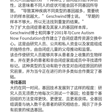
性，这意味着不同人的症状可能会因不同基因所导
致。 “导致某种疾病不同类型的基因越多，需要统
计的样本就越大，”Geschwind博士说。 “早期的
样本不够大，所以无法找到重复的结果。”
为了扩大自闭症患者及其家人的基因样本库，
Geschwind博士和同事于2001年与Cure Autism
Now Foundation合作建立了自闭症遗传资源交换中
心。这是由研究人员、公共和私人资金以及家庭组成
的独特合作，由自闭症儿童的父母推动和监督。
该合作使研究人员能够共享从患者身上收集的生物样
本，并在更多的患者和非自闭症家庭成员中寻找遗传
标记。这种类型的互动有助于改变对自闭症原因的研
究前景，并为当今正在进行的许多类似合作奠定了基
础。
寻找基因
大约在同一时间，基因技术发展到了这样的程度：研
究人员无须费力地每次只测试一个基因；检查整个基
因组的方法变得更快、更便宜、且更易获得。全基因
组调查与纳入数千名患者的研究相结合，揭示了许多
有前景的候选基因。