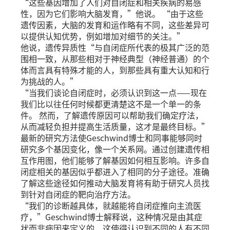
“这些基因增加了人们对自闭症和相关疾病的易感
性，因为它们影响大脑发育，”他说。 “由于这些
遗传因素，大脑的发育和运作略有不同，这些差异可
以提供认知优势，例如增加对细节的关注。”
他说，遗传异质性“与自闭症所代表的极其广泛的范
围相一致，从那些相对于神经典型（神经普通）的个
体而言具有特殊才能的人，到那些具有重大认知和行
为挑战的人。”
“当我们谈论自闭症时，必须认识到这一点——现在
我们比以往任何时候都更清楚这不是一个单一的条
件。 然而，了解遗传原因可以帮助我们确定疗法，
从而减轻负担并提高生活质量，这才是最终目标。”
最新的研究方法使Geschwind博士和同事能够同时
研究多个基因变化，像一个关系网。通过创建遗传相
互作用图，他们能够了解基因如何相互影响。许多自
闭症相关的基因似乎都进入了相同的分子途径。准确
了解这些途径如何推动大脑发育将有助于研究人员找
到针对自闭症的靶向治疗方法。
“我们的诊断越具体，就越能将自闭症推向主流医
疗，”Geschwind博士解释说，这种情况是由其症
状而非病因来定义的，这使得认识到不同的人有不同