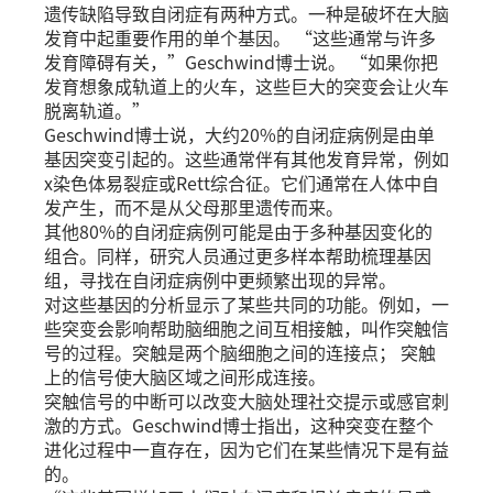
遗传缺陷导致自闭症有两种方式。一种是破坏在大脑
发育中起重要作用的单个基因。 “这些通常与许多
发育障碍有关，”Geschwind博士说。 “如果你把
发育想象成轨道上的火车，这些巨大的突变会让火车
脱离轨道。”
Geschwind博士说，大约20%的自闭症病例是由单
基因突变引起的。这些通常伴有其他发育异常，例如
x染色体易裂症或Rett综合征。它们通常在人体中自
发产生，而不是从父母那里遗传而来。
其他80%的自闭症病例可能是由于多种基因变化的
组合。同样，研究人员通过更多样本帮助梳理基因
组，寻找在自闭症病例中更频繁出现的异常。
对这些基因的分析显示了某些共同的功能。例如，一
些突变会影响帮助脑细胞之间互相接触，叫作突触信
号的过程。突触是两个脑细胞之间的连接点； 突触
上的信号使大脑区域之间形成连接。
突触信号的中断可以改变大脑处理社交提示或感官刺
激的方式。Geschwind博士指出，这种突变在整个
进化过程中一直存在，因为它们在某些情况下是有益
的。