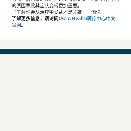
的原因导致其症状变得更加重要。
“了解谁会从治疗中受益才是关键，”他说。
了解更多信息，请访问
UCLA Health医疗中心中文
官网
。
了解临床试验
了解如何参与UCLA Health的开创性研究。通
过参加临床试验，您可能有机会接触最新的治
疗方法，同时推动医学科学的发展。
浏览我们
当前的临床试验
，并阅读《临床试验常见问题
解答》。
了解更多