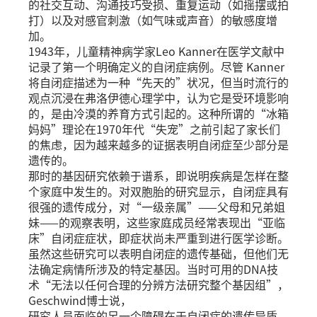
的社交互动、沟通技巧受损、重复运动（如摇摆或拍
打）以及对感官刺激（如气味或声音）的敏感度增
加。
1943年，儿童精神病学家Leo Kanner在医学文献中
记录了第一个明确定义的自闭症病例。尽管 Kanner
将自闭症描述为一种“先天的”状况，但当时流行的
观点沉浸在弗洛伊德心理学中，认为它是受环境影响
的，是由冷漠的养育方式引起的。这种所谓的“冰箱
妈妈”理论在1970年代“失宠”之前引起了家长们
的焦虑，因为越来越多的证据表明自闭症至少部分是
遗传的。
那时的基因研究依赖于谱系，即说明疾病是怎样在整
个家庭中发生的。对双胞胎的研究显示，自闭症具有
很强的遗传成分，对“一级亲属”——父母和兄弟姐
妹——的观察表明，这些家庭成员经常表现出“亚临
床”自闭症症状，即症状尚未严重到进行医学诊断。
虽然这些研究可以表明自闭症的遗传基础，但他们无
法确定病情所涉及的特定基因。当时可用的DNA技
术“无法以任何合理的分辨方法研究整个基因组”，
Geschwind博士说，
研究人员面临的另一个障碍在于自闭症的遗传异质