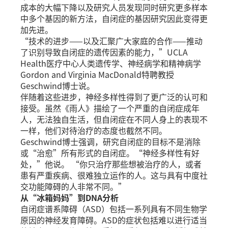
成本的大幅下降以及研究人员发现同时研究更多样本
中多个基因的新方法，自闭症的基因研究因此变得更
加先进。
“技术的进步——以及汇聚广大家庭的合作——推动
了识别导致自闭症的遗传因素的能力，”UCLA
Health医疗中心人类遗传学、神经病学和精神病学
Gordon and Virginia MacDonald特聘教授
Geschwind博士说。
伴随着这些进步，神经多样性得到了更广泛的认可和
接受。虽然《雨人》描绘了一个严重的自闭症成年
人，无法独自生活，但自闭症在不同人身上的表现不
一样，他们对待治疗的态度也截然不同。
Geschwind博士强调，研究自闭症的目标不是消除
或“治愈”所有形式的自闭症。“神经多样性有好
处，”他说。 “你只治疗那些想被治疗的人，或者
患有严重疾病、很难独立运作的人。这与具有中度社
交功能障碍的人非常不同。”
从“冰箱妈妈”到DNA分析
自闭症谱系障碍（ASD）包括一系列具有不同生物学
原因的神经发育障碍。ASD的症状包括难以进行适当