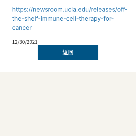
https://newsroom.ucla.edu/releases/off-
the-shelf-immune-cell-therapy-for-
cancer
12/30/2021
返回
了解临床试验
了解如何参与UCLA Health的开创性研究。通
过参加临床试验，您可能有机会接触最新的治
疗方法，同时推动医学科学的发展。
浏览我们
当前的临床试验
，并阅读《临床试验常见问题