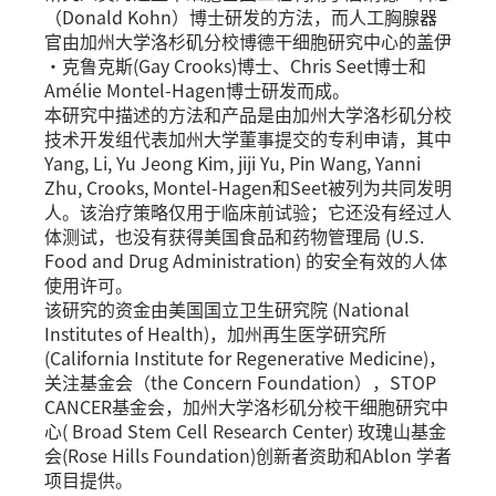
（Donald Kohn）博士研发的方法，而人工胸腺器
官由加州大学洛杉矶分校博德干细胞研究中心的盖伊
·克鲁克斯(Gay Crooks)博士、Chris Seet博士和
Amélie Montel-Hagen博士研发而成。
本研究中描述的方法和产品是由加州大学洛杉矶分校
技术开发组代表加州大学董事提交的专利申请，其中
Yang, Li, Yu Jeong Kim, jiji Yu, Pin Wang, Yanni
Zhu, Crooks, Montel-Hagen和Seet被列为共同发明
人。该治疗策略仅用于临床前试验；它还没有经过人
体测试，也没有获得美国食品和药物管理局 (U.S.
Food and Drug Administration) 的安全有效的人体
使用许可。
该研究的资金由美国国立卫生研究院 (National
Institutes of Health)，加州再生医学研究所
(California Institute for Regenerative Medicine)，
关注基金会（the Concern Foundation），STOP
CANCER基金会，加州大学洛杉矶分校干细胞研究中
心( Broad Stem Cell Research Center) 玫瑰山基金
会(Rose Hills Foundation)创新者资助和Ablon 学者
项目提供。