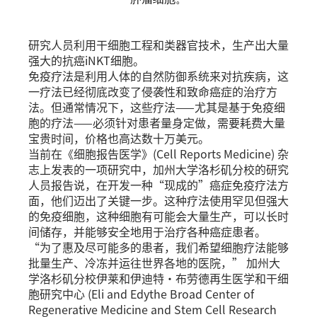
研究人员利用干细胞工程和类器官技术，生产出大量
强大的抗癌iNKT细胞。
免疫疗法是利用人体的自然防御系统来对抗疾病，这
一疗法已经彻底改变了侵袭性和致命癌症的治疗方
法。但通常情况下，这些疗法——尤其是基于免疫细
胞的疗法——必须针对患者量身定做，需要耗费大量
宝贵时间，价格也高达数十万美元。
当前在《细胞报告医学》(Cell Reports Medicine) 杂
志上发表的一项研究中，加州大学洛杉矶分校的研究
人员报告说，在开发一种“现成的”癌症免疫疗法方
面，他们迈出了关键一步。这种疗法使用罕见但强大
的免疫细胞，这种细胞有可能会大量生产，可以长时
间储存，并能够安全地用于治疗各种癌症患者。
“为了惠及尽可能多的患者，我们希望细胞疗法能够
批量生产、冷冻并运往世界各地的医院，” 加州大
学洛杉矶分校伊莱和伊迪特·布劳德再生医学和干细
胞研究中心 (Eli and Edythe Broad Center of
Regenerative Medicine and Stem Cell Research