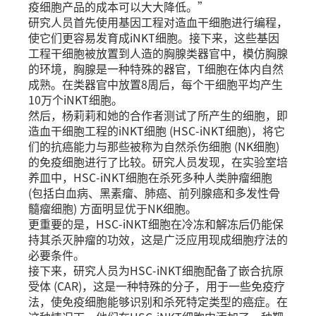
疫细胞产品的成本可以大大降低。”
研究人员首先使用基因工程对造血干细胞进行编程，
使它们更容易发育成iNKT细胞。接下来，这些基因
工程干细胞被放置到人造的胸腺类器官中，模仿胸腺
的环境，胸腺是一种特殊的器官，T细胞在体内自然
成熟。在类器官中放置8周后，每个干细胞平均产生
10万个iNKT细胞。
然后，杨莉莉和她的合作者测试了所产生的细胞，即
造血干细胞工程的iNKT细胞 (HSC-iNKT细胞)，将它
们的抗癌能力与那些被称为自然杀伤细胞 (NK细胞)
的免疫细胞进行了比较。研究人员发现，在实验室培
养皿中，HSC-iNKT细胞在杀死多种人类肿瘤细胞
(包括白血病、黑素瘤、肺癌、前列腺癌和多发性骨
髓瘤细胞) 方面明显优于NK细胞。
更重要的是，HSC-iNKT细胞在冷冻和解冻后仍能保
持其杀灭肿瘤的功效，这是广泛应用现成细胞疗法的
必要条件。
接下来，研究人员为HSC-iNKT细胞配备了嵌合抗原
受体 (CAR)，这是一种特殊的分子，用于一些免疫疗
法，使免疫细胞能够识别和杀死特定类型的癌症。在