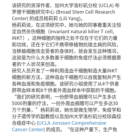
​​该研究的资深作者、加州大学洛杉矶分校 (UCLA) 布
罗德干细胞研究中心 (Broad Stem Cell Research
Center) 的成员杨莉莉 (Lili Yang)。
杨莉莉说，在这项研究中，她与她的同事着重关注恒
定自然杀伤细胞（invariant natural killer T cell,
iNKT），这种细胞的独特之处不仅在于它们的力量
和功效，还在于它们不携带移植物抗宿主病的风险，
当移植细胞攻击受者的身体时，就会发生这种情况，
这就是为什么大多数基于细胞的免疫疗法必须根据患
者的个人状况来创造。
研究人员开发了一种利用造血干细胞制造大量iNKT
细胞的新方法，这种造血干细胞可以自我复制并产生
各种血液和免疫细胞。该研究小组使用了从4个供者
脐带血样本和8个供者外周血样本中获取的干细胞。
“我们的研究表明，一份脐带血捐赠可以产生多达
5000剂量的疗法，一份外周血捐赠可以产生多达30
万个剂量，”杨莉莉说，她也是微生物学、免疫学和
分子遗传学的副教授以及加州大学洛杉矶分校琼森综
合癌症中心 (
UCLA Jonsson Comprehensive
Cancer Center
) 的成员。“在这种产量下，生产免