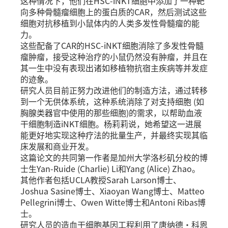
这种情况下，他们在HSC-iNKT细胞中添加了一种靶
向多种骨髓瘤细胞上的蛋白质的CAR，然后测试这些
细胞对抗移植到小鼠体内的人类多发性骨髓瘤的能
力。
这些配备了CAR的HSC-iNKT细胞消除了多发性骨髓
瘤肿瘤，接受这种治疗的小鼠仍然没有肿瘤，并且在
其一生中没有表现出诸如移植物抗宿主疾病等并发症
的迹象。
研究人员目前正努力改进他们的制造方法，通过转移
到一个无供体系统，这种系统消除了对支持细胞 (如
胸腺类器官中使用的那些细胞)的需求，以帮助血液
干细胞制造iNKT细胞。杨莉莉说，她希望这一进展
能更好地实现这种疗法的批量生产，并最终实现其临
床发展和商业开发。
这篇论文的共同第一作者是加州大学洛杉矶分校的博
士生Yan-Ruide (Charlie) Li和Yang (Alice) Zhao。
其他作者包括UCLA教授Sarah Larson博士、
Joshua Sasine博士、Xiaoyan Wang博士、Matteo
Pellegrini博士、Owen Witte博士和Antoni Ribas博
士。
研究人员的造血干细胞基因工程利用了唐纳德·科恩