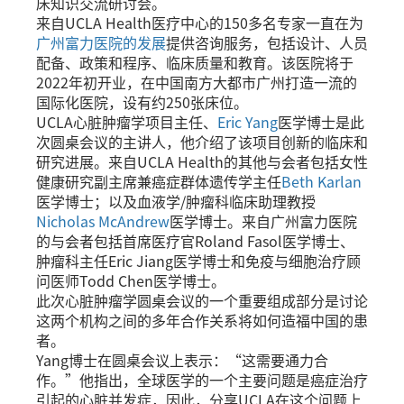
床知识交流研讨会。
来自UCLA Health医疗中心的150多名专家一直在为
广州富力医院的发展
提供咨询服务，包括设计、人员
配备、政策和程序、临床质量和教育。该医院将于
2022年初开业，在中国南方大都市广州打造一流的
国际化医院，设有约250张床位。
UCLA心脏肿瘤学项目主任、
Eric Yang
医学博士是此
次圆桌会议的主讲人，他介绍了该项目创新的临床和
研究进展。来自UCLA Health的其他与会者包括女性
健康研究副主席兼癌症群体遗传学主任
Beth Karlan
医学博士；以及血液学/肿瘤科临床助理教授
Nicholas McAndrew
医学博士。来自广州富力医院
的与会者包括首席医疗官Roland Fasol医学博士、
肿瘤科主任Eric Jiang医学博士和免疫与细胞治疗顾
问医师Todd Chen医学博士。
此次心脏肿瘤学圆桌会议的一个重要组成部分是讨论
这两个机构之间的多年合作关系将如何造福中国的患
者。
Yang博士在圆桌会议上表示：“这需要通力合
作。”他指出，全球医学的一个主要问题是癌症治疗
引起的心脏并发症，因此，分享UCLA在这个问题上