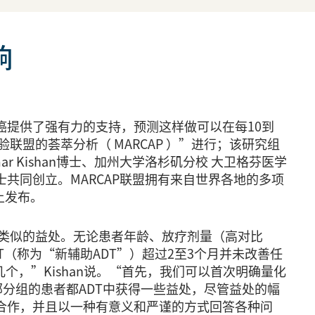
响
癌提供了强有力的支持，预测这样做可以在每10到
联盟的荟萃分析（ MARCAP ）”进行；该研究组
 Kishan博士、加州大学洛杉矶分校 大卫格芬医学
博士共同创立。MARCAP联盟拥有来自世界各地的多项
上发布。
具有类似的益处。无论患者年龄、放疗剂量（高对比
（称为“新辅助ADT”）超过2至3个月并未改善任
，”Kishan说。“首先，我们可以首次明确量化
部分组的患者都ADT中获得一些益处，尽管益处的幅
国际合作，并且以一种有意义和严谨的方式回答各种问