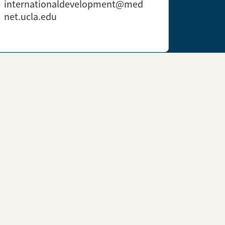
internationaldevelopment@med
net.ucla.edu
中心
UCLA Health）为来自全球的患者提供
。我们为国际患者量身定制的“UCLA
让每一位患者都能更加轻松地获得我们的医疗护