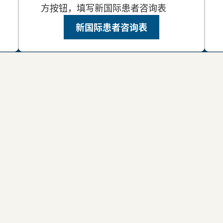
方按钮，填写新国际患者咨询表
新国际患者咨询表
刻联系UCLA Health医疗
加州大学洛杉矶分校医疗中心（
先进的医疗技术和优质的护理
经理
Health国际服务“力求
ucla.edu