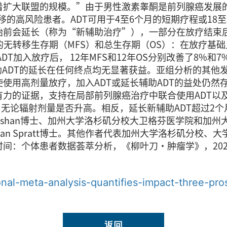
着扩大联盟的规模。”由于男性激素睾酮是前列腺癌发展的
的高风险患者。ADT可用于4至6个月的短期疗程或18至
始前会延长（称为“新辅助治疗”），一部分在放疗结束后
型的无转移生存期（MFS）和总生存期（OS）：在放疗基础
T加入放疗后， 12年MFS和12年OS分别改善了8%和7%
辅助ADT的延长在任何终点均无显著获益。亚组分析的其他
使用高剂量放疗，加入ADT或延长辅助ADT的益处仍然
力的证据，支持在局部前列腺癌治疗中联合使用ADT以及
的，无论辐射剂量是否升高。相反，延长新辅助ADT超过2
Kishan博士、加州大学洛杉矶分校大卫格芬医学院和加
n Spratt博士。其他作者代表加州大学洛杉矶分校、
：个体患者数据荟萃分析，《柳叶刀·肿瘤学》，2022年
onal-meta-analysis-quantifies-impact-three-pro
返回