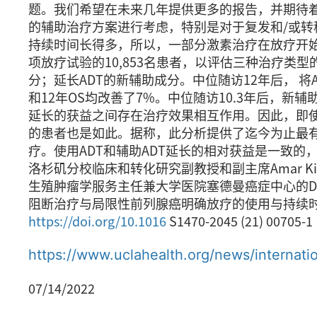
题。我们希望在未来几年提供更多的报告，并期待
的辅助治疗方案进行考虑，特别是对于复发和/或转移
持续时间长得多，所以，一部分激素治疗在放疗开
项放疗试验的10,853名患者，以评估三种治疗类
分；延长ADT的新辅助成分。中位随访12年后， 将AD
和12年OS均改善了7%。中位随访10.3年后，新
延长的获益之间存在治疗效果相互作用。因此，即使
的患者也是如此。据称，此分析提供了迄今为止最有
疗。使用ADT和辅助ADT延长的相对获益是一致
洛杉矶分校临床和转化研究副教授和副主席Amar 
生殖肿瘤学服务主任兼大学医院塞德曼癌症中心的Da
阻断治疗与局限性前列腺癌明确放疗的使用与持续时间
https://doi.org/10.1016
S1470-2045 (21) 00705-1
https://www.uclahealth.org/news/internati
07/14/2022