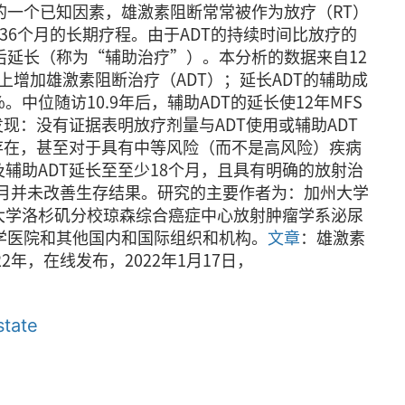
一个已知因素，雄激素阻断常常被作为放疗（RT）
36个月的长期疗程。由于ADT的持续时间比放疗的
延长（称为“辅助治疗”）。本分析的数据来自12
上增加雄激素阻断治疗（ADT）；延长ADT的辅助成
。中位随访10.9年后，辅助ADT的延长使12年MFS
发现：没有证据表明放疗剂量与ADT使用或辅助ADT
存在，甚至对于具有中等风险（而不是高风险）疾病
辅助ADT延长至至少18个月，且具有明确的放射治
个月并未改善生存结果。研究的主要作者为：加州大学
州大学洛杉矶分校琼森综合癌症中心放射肿瘤学系泌尿
大学医院和其他国内和国际组织和机构。
文章
：雄激素
，在线发布，2022年1月17日，
state