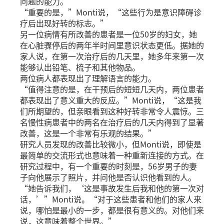
问题的能力。
“重要的是，”Monti说，“这些行为是意识障碍诊
疗后出现好转的标志。”
另一位病情有所改善的患者是一位50岁的妇女，她
在心脏骤停后的两年半时间里意识状态更低。据她的
家人说，在第一次治疗后的几天里，她多年来第一次
能够认出铅笔、梳子和其他物品。
两位病人都表现出了理解语言的能力。
“值得注意的是，在干预后的短短几天内，两位患者
都表现出了意义重大的反应。”Monti说，“这是我
们所期望的，但亲眼看到这种好转非常令人震惊。三
名慢性病患者中的两名在治疗后的几天内得到了显著
改善，这是一个非常有乐观的结果。”
研究人员发现的改善比较微小，但Monti说，即使是
最简单的交流形式也意味着一种重新连接的方式。在
研究过程中，有一个重要的时刻是，56岁男子的妻
子向他展示了照片，并问他是否认识他看到的人。
“她告诉我们，‘这是事故发生后我和他的第一次对
话，’”Monti说。“对于这些患者和他们的家人来
说，哪怕是最小的一步，都是很有意义的。对他们来
说，这意味着整个世界。”