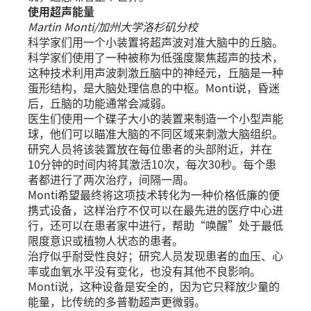
使用超声能量
Martin Monti/加州大学洛杉矶分校
科学家们用一个小装置将超声波对准大脑中的丘脑。
科学家们使用了一种被称为低强度聚焦超声的技术，
这种技术利用声波刺激丘脑中的神经元，丘脑是一种
蛋形结构，是大脑处理信息的中枢。Monti说，昏迷
后，丘脑的功能通常会减弱。
医生们使用一个碟子大小的装置来制造一个小型声能
球，他们可以瞄准大脑的不同区域来刺激大脑组织。
研究人员将该装置放在每位患者的头部附近，并在
10分钟的时间内将其激活10次，每次30秒。每个患
者都进行了两次治疗，间隔一周。
Monti希望最终将这项技术转化为一种价格低廉的便
携式设备，这样治疗不仅可以在最先进的医疗中心进
行，还可以在患者家中进行，帮助“唤醒”处于最低
限度意识或植物人状态的患者。
治疗似乎耐受性良好；研究人员发现患者的血压、心
率或血氧水平没有变化，也没有其他不良影响。
Monti说，这种设备是安全的，因为它只释放少量的
能量，比传统的多普勒超声更微弱。