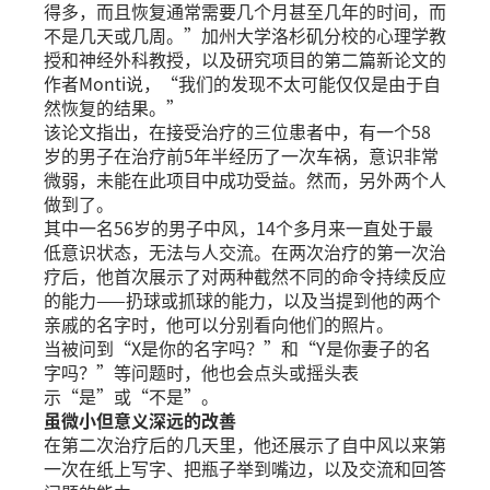
得多，而且恢复通常需要几个月甚至几年的时间，而
不是几天或几周。”加州大学洛杉矶分校的心理学教
授和神经外科教授，以及研究项目的第二篇新论文的
作者Monti说，“我们的发现不太可能仅仅是由于自
然恢复的结果。”
该论文指出，在接受治疗的三位患者中，有一个58
岁的男子在治疗前5年半经历了一次车祸，意识非常
微弱，未能在此项目中成功受益。然而，另外两个人
做到了。
其中一名56岁的男子中风，14个多月来一直处于最
低意识状态，无法与人交流。在两次治疗的第一次治
疗后，他首次展示了对两种截然不同的命令持续反应
的能力——扔球或抓球的能力，以及当提到他的两个
亲戚的名字时，他可以分别看向他们的照片。
当被问到“X是你的名字吗？”和“Y是你妻子的名
字吗？”等问题时，他也会点头或摇头表
示“是”或“不是”。
虽微小但意义深远的改善
在第二次治疗后的几天里，他还展示了自中风以来第
一次在纸上写字、把瓶子举到嘴边，以及交流和回答