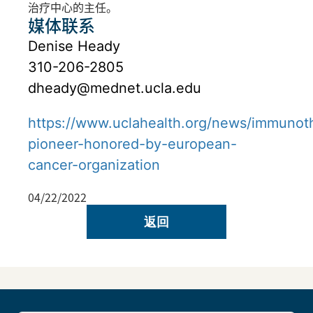
治疗中心的主任。
媒体联系
Denise Heady
310-206-2805
dheady@mednet.ucla.edu
https://www.uclahealth.org/news/immunot
pioneer-honored-by-european-
cancer-organization
04/22/2022
返回