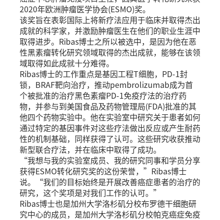
2020年欧洲肿瘤医学协会(ESMO)奖。
该奖旨在表彰国际上将新疗法应用于临床并取得杰出
成就的科学家，并激励肿瘤医生在他们的职业生涯中
取得进步。Ribas博士之所以被选中，是因为他在恶
性黑素瘤转化研究领域取得的杰出成就，能够在该领
域取得如此成就十分难得。
Ribas博士的工作重点是基因工程T细胞，PD-1封
锁，BRAF靶向治疗，推动pembrolizumab成为首
个被批准的治疗黑色素瘤PD-1免疫疗法的治疗药
物，并参与到美国食品及药物管理局(FDA)批准的其
他四个药物实验中。他在实验室中研究关于患者如何
通过特定的基因事件对这些疗法做出反应或产生耐药
性的机制基础，同样获得了认可。这些研究收获推动
新型联合疗法，并在临床中取得了成功。
“我想与我的实验室成员、我的研究同事和学员分享
获得ESMO转化研究奖的这份荣誉，”Ribas博士
说。“我们的目标始终是开展改善癌症患者的治疗的
研究，这个奖项是对我们工作的认可。”
Ribas博士也是加州大学洛杉矶分校布罗德干细胞研
究中心的成员，是加州大学洛杉矶分校帕克癌症免疫