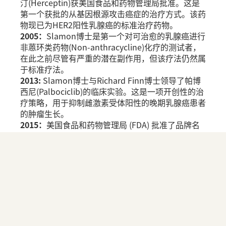
汀(Herceptin)获美国食品和药物管理局批准。这是
第一个获批的从基因根源攻击癌症的治疗方式。该药
物现已为HER2阳性乳腺癌的标准治疗药物。
2005：
Slamon博士是第一个对可治愈的乳腺癌进行
非蒽环类药物(Non-anthracycline)化疗的测试者，
在此之前尽管有严重的潜在副作用，但该疗法仍然属
于标准疗法。
2013:
Slamon博士与Richard Finn博士领导了帕博
西尼(Palbociclib)的临床实验。这是一项开创性的治
疗策略，用于抑制雌激素受体阳性的晚期乳腺癌患者
的肿瘤生长。
2015：
美国食品和药物管理局 (FDA) 批准了品牌名
为艾布林斯(Ibrance)的帕博西尼，并称其是治疗这
种常见乳腺癌的“突破性疗法”。
2019：
Slamon博士带领的UCLA Health医疗中心研
究团队发现，在标准激素治疗中加入标靶治疗药物瑞
博西林(Ribociclib)，可以显著提高那些绝经后罹患
晚期激素受体阳性/HER2阴性乳腺癌（最常见的乳腺
癌疾病形式之一）女性的整体存活率。
2020：
基于Sara Hurvitz博士领导的临床实验，美国
食品和药物管理局 (FDA) 批准了Sacituzumab (商业