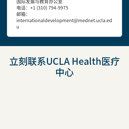
国际发展与教育办公室
电话：+1 (310) 794-9975
邮箱：
internationaldevelopment@mednet.ucla.ed
u
立刻联系UCLA Health医疗
中心
加州大学洛杉矶分校医疗中心（UCLA Health）为来自全
球的患者提供先进的医疗技术和优质的护理。我们为国际
患者量身定制的“UCLA Health国际服务“力求让每一位
患者都能更加轻松地获得我们的医疗护理。我们有全美最
优秀的医学专家和医疗团队为您提供最权威的治疗，同