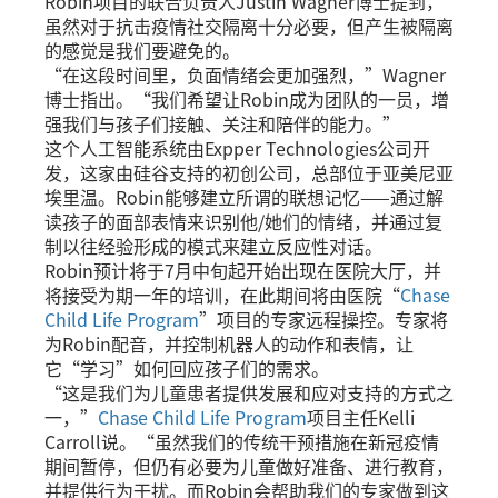
Robin项目的联合负责人Justin Wagner博士提到，
虽然对于抗击疫情社交隔离十分必要，但产生被隔离
的感觉是我们要避免的。
“在这段时间里，负面情绪会更加强烈，”Wagner
博士指出。“我们希望让Robin成为团队的一员，增
强我们与孩子们接触、关注和陪伴的能力。”
这个人工智能系统由Expper Technologies公司开
发，这家由硅谷支持的初创公司，总部位于亚美尼亚
埃里温。Robin能够建立所谓的联想记忆——通过解
读孩子的面部表情来识别他/她们的情绪，并通过复
制以往经验形成的模式来建立反应性对话。
Robin预计将于7月中旬起开始出现在医院大厅，并
将接受为期一年的培训，在此期间将由医院“
Chase
Child Life Program
”项目的专家远程操控。专家将
为Robin配音，并控制机器人的动作和表情，让
它“学习”如何回应孩子们的需求。
“这是我们为儿童患者提供发展和应对支持的方式之
一，”
Chase Child Life Program
项目主任Kelli
Carroll说。“虽然我们的传统干预措施在新冠疫情
期间暂停，但仍有必要为儿童做好准备、进行教育，
并提供行为干扰。而Robin会帮助我们的专家做到这