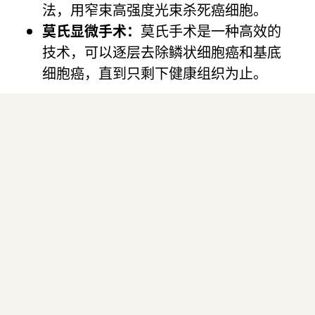
法，用窄束高强度光束杀死癌细胞。
莫氏显微手术：
莫氏手术是一种高效的
技术，可以逐层去除鳞状细胞癌和基底
细胞癌，直到只剩下健康组织为止。
专家团队：
大卫·贝内特，医学博士
Beynet 博士是加州大学洛杉矶分校大卫格芬医学院
皮肤病学/临床医学助理临床教授，也是 VA 大洛杉
矶医疗系统皮肤癌手术主任。
杰里米·戴维斯，医学博士
戴维斯博士是一位获得委员会认证的皮肤科医生，在
比佛利山庄执业。 经过一般培训后，戴维斯博士在
加州大学洛杉矶分校圣莫尼卡医学中心医师 Richard
G. Bennett 医学博士的指导下完成了显微外科/皮肤
肿瘤学和程序性皮肤病学方面的认可研究金。
尼玛·米拉尼-内贾德，医学博士
Milani-Nejad 博士是加州大学洛杉矶分校健康中心
千橡分校的委员会认证皮肤科医生。 Milani-Nejad