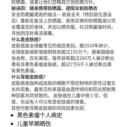
防晒霜，或者让他们忽略其它他防晒方针。
秘诀四：随身携带防晒霜、遮阳伞和防晒衣
安全防晒最周密的做法— 就是全天（特别是在游泳
后）重新反复涂上防晒霜，使用足够的防晒霜液以完
全覆盖您的身体，并加以晒衣服，在日照最強时间，
寻找阴凉处乘涼避暑。
什么是皮肤癌？
皮肤癌是全球最常见的癌症类别。据2020年统计，
全球皮肤癌新增病例就有超过150万个。据美国癌症
协会称，仅在美国，每年就有超过200万人被诊断出
患有非黑色素瘤皮肤癌，超过7万6千人被诊断出患
有黑色素瘤。
什么导致皮肤癌？
皮肤癌是指构成皮肤的细胞不受控制地的恶性过度生
长的现象，最常见的来源是由遗传倾向和阳光照射两
种因素共同导致的。 皮肤癌在儿童中很少见，但
是，也没有人可以免受皮肤癌的侵害。
其他可能导致皮肤癌的风险因素包括：
黑色素瘤个人病史
儿童早期晒伤